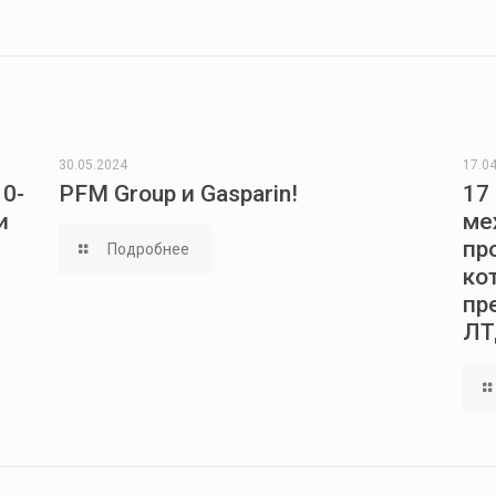
30.05.2024
17.0
0-
PFM Group и Gasparin!
17
и
ме
пр
Подробнее
ко
пр
ЛТ