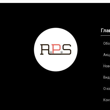
Гла
Обо
Акц
Нов
Вид
О к
Кон