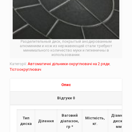
Разделительный диск, покрытый анодированным
алюминием и нож из нержавеющей стали требуют
минимального количество муки и гигиеничны в
использовании.
Категорії:
Автоматичні дільники-округлювачі на 2 ряди
,
Тістоокруглювач
Опис
Відгуки
0
Ваговий
Діаметр
Тип
Місткість,
Ділення
діапазон,
диска,
диска
кг.
гр *
мм.