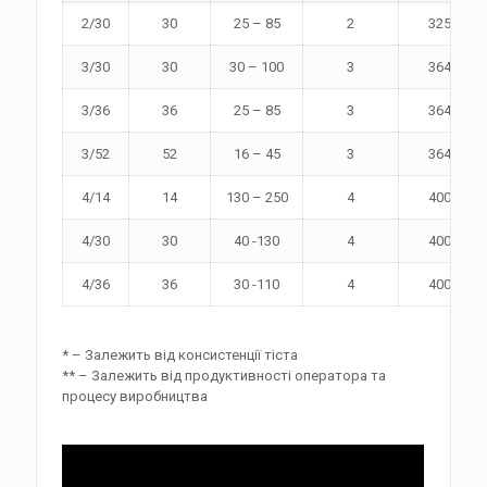
2/30
30
25 – 85
2
325
3/30
30
30 – 100
3
364
3/36
36
25 – 85
3
364
3/52
52
16 – 45
3
364
4/14
14
130 – 250
4
400
4/30
30
40 -130
4
400
4/36
36
30 -110
4
400
* – Залежить від консистенції тіста
** – Залежить від продуктивності оператора та
процесу виробництва