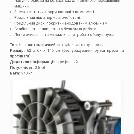
Чавунна основа на коліщатках для вільного переміщення
машини.
3 легкі синтетичні округлювачі в комплекті.
Роздільний ніж з нержавіючої сталі.
Роздільний диск, покритий анодованим алюмінієм.
Стабільність, плавність та безшумна робота.
Легке очищення та мінімальна потреба в обслуговуванні.
Тип:
Напівавтоматичний тістодільник-округлювач
Розмір:
62 x 67 x 146 см (без урахування ручки преса та
противаги)
Додаткова інформація:
трифазний
Потужність:
0.6 кВт
Вага:
340 кг