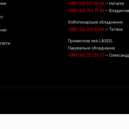
ини
+380 (50) 351 06 06
— Наталія
+380 (50) 763 75 40
— Владисла
ео
Хлібопекарське обладнання:
+380 (50) 353 99 06
— Тетяна
 нас
Промислові лінії LASER;
такти
Пакувальне обладнання:
+380 (95) 321 55 77
— Олександ