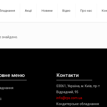
бладнання
Акції
Новини
Відео
Про нас
Ко
е знайдено.
овне меню
Контакти
03061, Україна, м. Київ, пр-т
аднання
Відрадний, 95
info@rps.com.ua
ї
Кондитерське обладнання: