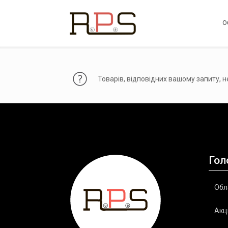
О
Товарів, відповідних вашому запиту, н
Гол
Обл
Акці