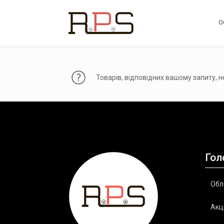
О
Товарів, відповідних вашому запиту, н
Гол
Обл
Акці