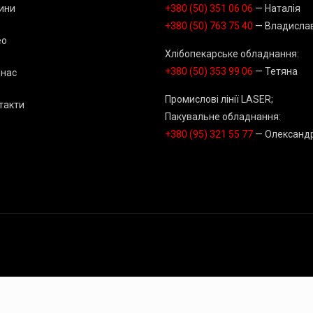
ини
+380 (50) 351 06 06
— Наталія
+380 (50) 763 75 40
— Владисла
ео
Хлібопекарське обладнання:
+380 (50) 353 99 06
— Тетяна
 нас
Промислові лінії LASER;
такти
Пакувальне обладнання:
+380 (95) 321 55 77
— Олександ