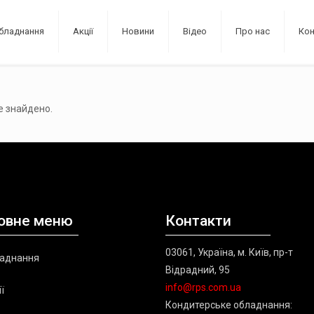
бладнання
Акції
Новини
Відео
Про нас
Ко
е знайдено.
овне меню
Контакти
03061, Україна, м. Київ, пр-т
аднання
Відрадний, 95
info@rps.com.ua
ї
Кондитерське обладнання: